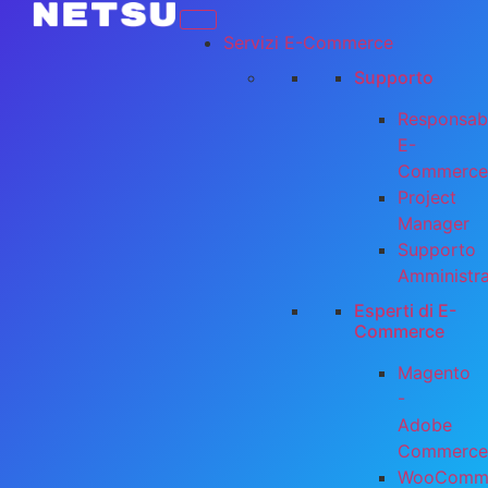
Servizi E-Commerce
Supporto
Responsab
E-
Commerce
Project
Manager
Supporto
Amministr
Esperti di E-
Commerce
Magento
-
Adobe
Commerce
WooComm